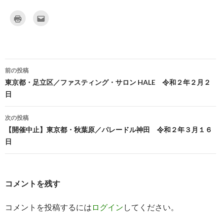
ク
ク
リ
リ
ッ
ッ
ク
ク
し
し
て
て
印
友
刷
達
(
へ
新
メ
前の投稿
し
ー
投
い
ル
東京都・足立区／ファスティング・サロン HALE 令和２年２月２
ウ
で
ィ
送
日
稿
ン
信
ド
(
ウ
新
ナ
で
し
次の投稿
開
い
き
ウ
【開催中止】東京都・秋葉原／パレードル神田 令和２年３月１６
ビ
ま
ィ
す
ン
日
)
ド
ゲ
ウ
で
開
ー
き
ま
す
コメントを残す
シ
)
ョ
コメントを投稿するには
ログイン
してください。