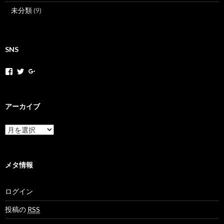
未分類
(9)
SNS
h
h
+
o
o
H
k
k
o
a
a
k
k
k
a
アーカイブ
a
a
k
m
n
a
o
e
N
ア
v
t
e
ー
さ
さ
t
カ
ん
ん
M
イ
の
の
o
ブ
メタ情報
プ
プ
v
ロ
ロ
さ
フ
フ
ん
ログイン
ィ
ィ
の
ー
ー
プ
ル
ル
ロ
投稿の
RSS
を
を
フ
F
T
ィ