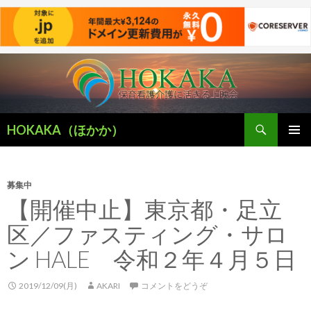
検
HOKAKA（ほかか）
索
コ
メインメ
ン
ニュー
テ
ン
募集中
ツ
【開催中止】東京都・足立
へ
区／ファスティング・サロ
移
動
ン HALE 令和２年４月５日
2019/12/09(月)
AKARI
コメントをどうぞ