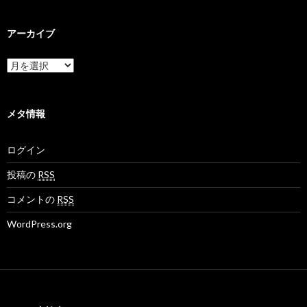
k
k
o
a
a
k
k
k
a
アーカイブ
a
a
k
m
n
a
o
e
N
ア
v
t
e
ー
さ
さ
t
カ
ん
ん
M
イ
の
の
o
ブ
メタ情報
プ
プ
v
ロ
ロ
さ
フ
フ
ん
ログイン
ィ
ィ
の
ー
ー
プ
ル
ル
ロ
投稿の
RSS
を
を
フ
F
T
ィ
コメントの
RSS
a
w
ー
c
i
ル
WordPress.org
e
t
を
b
t
G
o
e
o
o
r
o
k
で
g
で
表
l
表
示
e
示
+