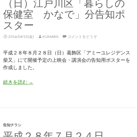
（日）江戸川区「暮らしの
保健室 かなで」分告知ポ
スター
2016/04/15(金)
KUMARIS
コメントをどうぞ
平成２８年８月２８日（日）葛飾区「アミーユレジデンス
柴又」にて開催予定の上映会・講演会の告知用ポスターを
作成しました。
続きを読む
平成２８年７月２４日 （日）江戸川区「暮らし
→
告知チラシ
平成２８年７月２４日