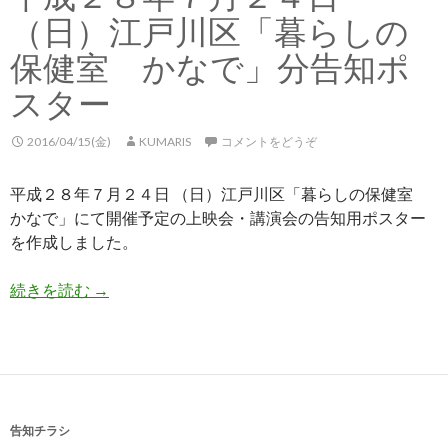
（日）江戸川区「暮らしの
保健室 かなで」分告知ポ
スター
2016/04/15(金)
KUMARIS
コメントをどうぞ
平成２８年７月２４日 （日）江戸川区「暮らしの保健室
かなで」にて開催予定の上映会・講演会の告知用ポスター
を作成しました。
続きを読む
平成２８年７月２４日 （日）江戸川区「暮らし
→
告知チラシ