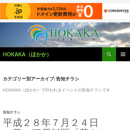
検
HOKAKA（ほかか）
索
コ
メインメ
ン
ニュー
テ
ン
カテゴリー別アーカイブ: 告知チラシ
ツ
へ
HOKAKA（ほかか）で行われるイベントの告知チラシです
移
動
告知チラシ
平成２８年７月２４日