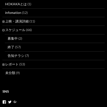
HOKAKAとは
(1)
infomation
(12)
上映・講演詳細
(11)
スケジュール
(66)
募集中
(2)
終了
(57)
告知チラシ
(7)
レポート
(53)
未分類
(9)
SNS
h
h
+
o
o
H