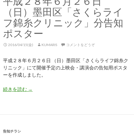
平成２８年６月２６日
（日）墨田区「さくらライ
フ錦糸クリニック」分告知
ポスター
2016/04/15(金)
KUMARIS
コメントをどうぞ
平成２８年６月２６日 （日）墨田区「さくらライフ錦糸ク
リニック」にて開催予定の上映会・講演会の告知用ポスタ
ーを作成しました。
続きを読む
平成２８年６月２６日 （日）墨田区「さくらラ
→
告知チラシ