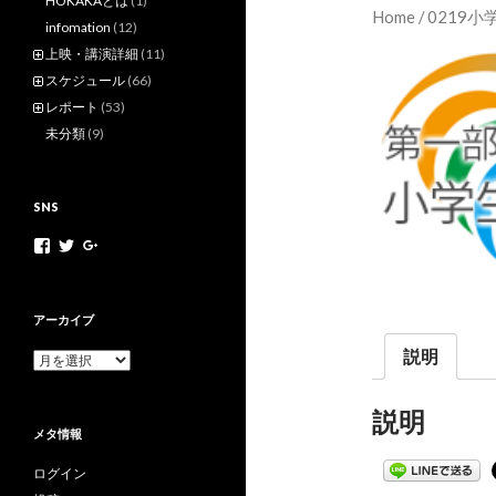
HOKAKAとは
(1)
Home
/ 0219
infomation
(12)
上映・講演詳細
(11)
スケジュール
(66)
レポート
(53)
未分類
(9)
SNS
h
h
+
o
o
H
k
k
o
a
a
k
k
k
a
アーカイブ
a
a
k
m
n
a
説明
ア
o
e
N
ー
v
t
e
カ
さ
さ
t
説明
イ
ん
ん
M
メタ情報
ブ
の
の
o
プ
プ
v
ログイン
ロ
ロ
さ
フ
フ
ん