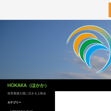
検
HOKAKA（ほかか）
索
保育看護介護に活きる上映会
カテゴリー