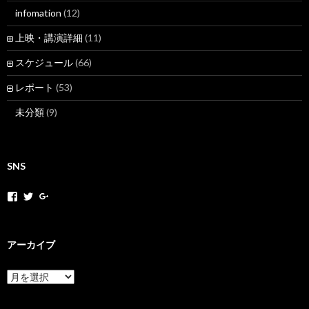
infomation
(12)
上映・講演詳細
(11)
スケジュール
(66)
レポート
(53)
未分類
(9)
SNS
h
h
+
o
o
H
k
k
o
a
a
k
k
k
a
アーカイブ
a
a
k
m
n
a
o
e
N
ア
v
t
e
ー
さ
さ
t
カ
ん
ん
M