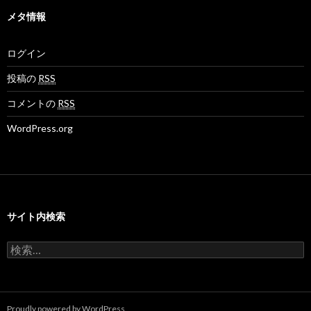
イ
の
の
o
ブ
メタ情報
プ
プ
v
ロ
ロ
さ
フ
フ
ん
ログイン
ィ
ィ
の
ー
ー
プ
ル
ル
ロ
投稿の
RSS
を
を
フ
F
T
ィ
コメントの
RSS
a
w
ー
c
i
ル
WordPress.org
e
t
を
b
t
G
o
e
o
o
r
o
k
で
g
で
表
l
表
示
e
示
+
サイト内検索
で
表
示
検
索
:
Proudly powered by WordPress