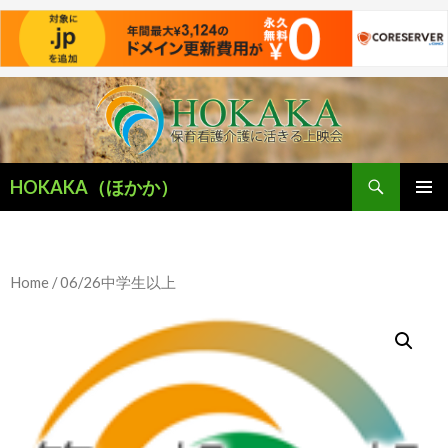
検
HOKAKA（ほかか）
索
コ
メインメ
ン
ニュー
テ
ン
Home
/ 06/26中学生以上
ツ
へ
移
動