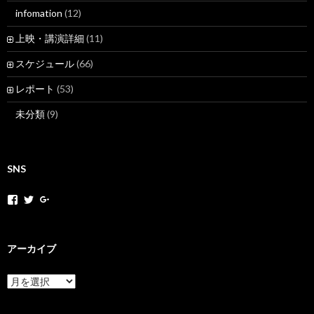
infomation
(12)
上映・講演詳細
(11)
スケジュール
(66)
レポート
(53)
未分類
(9)
SNS
h
h
+
o
o
H
k
k
o
a
a
k
k
k
a
アーカイブ
a
a
k
m
n
a
o
e
N
ア
v
t
e
ー
さ
さ
t
カ
ん
ん
M