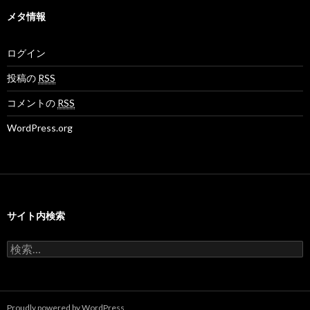
イ
の
の
o
ブ
メタ情報
プ
プ
v
ロ
ロ
さ
フ
フ
ん
ログイン
ィ
ィ
の
ー
ー
プ
ル
ル
ロ
投稿の
RSS
を
を
フ
F
T
ィ
コメントの
RSS
a
w
ー
c
i
ル
WordPress.org
e
t
を
b
t
G
o
e
o
o
r
o
k
で
g
で
表
l
表
示
e
示
+
サイト内検索
で
表
示
検
索
:
Proudly powered by WordPress