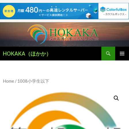
検
HOKAKA（ほかか）
索
コ
メインメ
ン
ニュー
テ
ン
Home
/ 1008小学生以下
ツ
へ
移
動