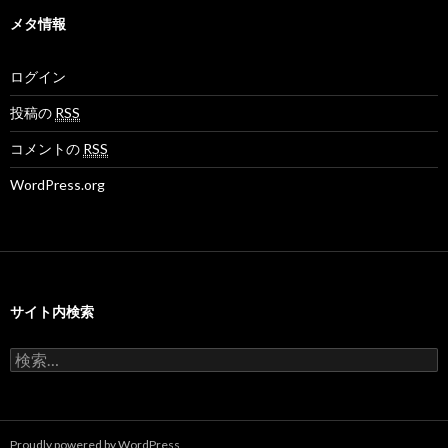
イ
の
の
o
ブ
メタ情報
プ
プ
v
ロ
ロ
さ
フ
フ
ん
ログイン
ィ
ィ
の
ー
ー
プ
ル
ル
ロ
投稿の
RSS
を
を
フ
F
T
ィ
コメントの
RSS
a
w
ー
c
i
ル
WordPress.org
e
t
を
b
t
G
o
e
o
o
r
o
k
で
g
で
表
l
表
示
e
示
+
サイト内検索
で
表
示
検
索
:
Proudly powered by WordPress