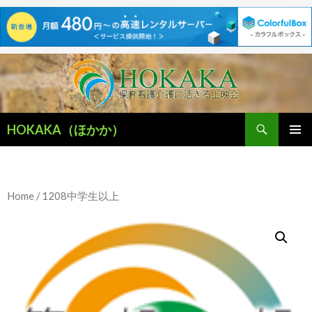
検
HOKAKA（ほかか）
索
コ
メインメ
ン
ニュー
テ
ン
Home
/ 1208中学生以上
ツ
へ
移
動