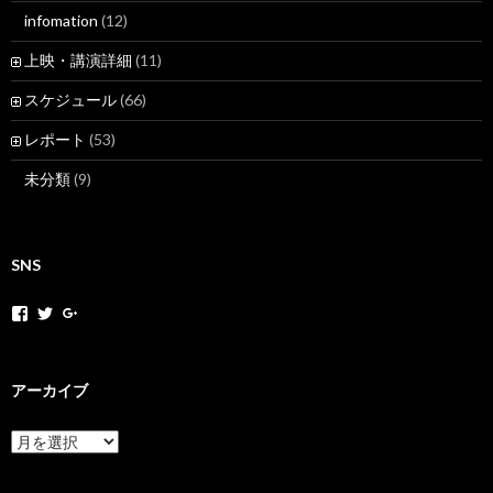
infomation
(12)
上映・講演詳細
(11)
スケジュール
(66)
レポート
(53)
未分類
(9)
SNS
h
h
+
o
o
H
k
k
o
a
a
k
k
k
a
アーカイブ
a
a
k
m
n
a
o
e
N
ア
v
t
e
ー
さ
さ
t
カ
ん
ん
M