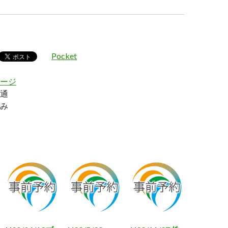
Pocket
ージ
通
み