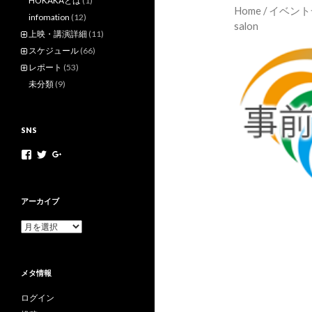
HOKAKAとは
(1)
Home
/
イベント
infomation
(12)
salon
上映・講演詳細
(11)
スケジュール
(66)
レポート
(53)
未分類
(9)
SNS
h
h
+
o
o
H
k
k
o
a
a
k
k
k
a
アーカイブ
a
a
k
m
n
a
ア
o
e
N
ー
v
t
e
カ
さ
さ
t
イ
ん
ん
M
メタ情報
ブ
の
の
o
プ
プ
v
ログイン
ロ
ロ
さ
フ
フ
ん