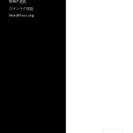
投稿の
RSS
ィ
ィ
の
コメントの
RSS
ー
ー
プ
ル
ル
ロ
WordPress.org
を
を
フ
F
T
ィ
a
w
ー
c
i
ル
e
t
を
b
t
G
o
e
o
o
r
o
k
で
g
で
表
l
表
示
e
示
+
で
表
示