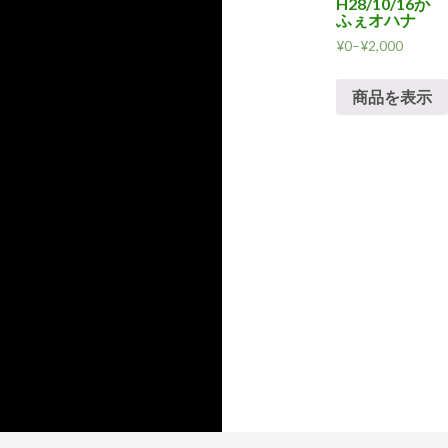
H28/10/16か
ふぇオハナ
¥
0
–
¥
2,000
商品を表示