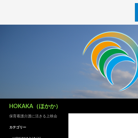
検
HOKAKA（ほかか）
索
保育看護介護に活きる上映会
カテゴリー