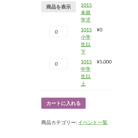
1015
商品を表示
未就
学児
1015
¥
0
小学
生以
下
1015
¥
5,000
中学
生以
上
カートに入れる
商品カテゴリー:
イベント一覧