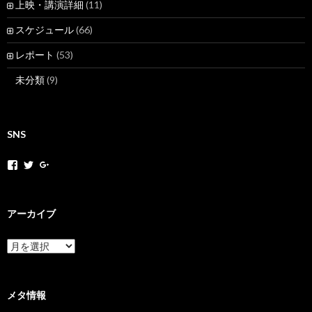
上映・講演詳細
(11)
スケジュール
(66)
レポート
(53)
未分類
(9)
SNS
h
h
+
o
o
H
k
k
o
a
a
k
k
k
a
アーカイブ
a
a
k
m
n
a
o
e
N
ア
v
t
e
ー
さ
さ
t
カ
ん
ん
M
イ
の
の
o
ブ
メタ情報
プ
プ
v
ロ
ロ
さ