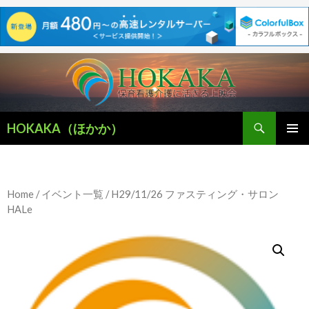
検
HOKAKA（ほかか）
索
コ
メインメ
ン
ニュー
テ
ン
Home
/
イベント一覧
/ H29/11/26 ファスティング・サロン
ツ
HALe
へ
移
動