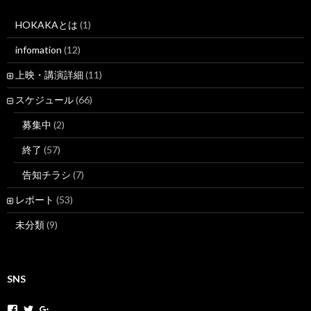
HOKAKAとは
(1)
infomation
(12)
上映・講演詳細
(11)
スケジュール
(66)
募集中
(2)
終了
(57)
告知チラシ
(7)
レポート
(53)
未分類
(9)
SNS
h
h
+