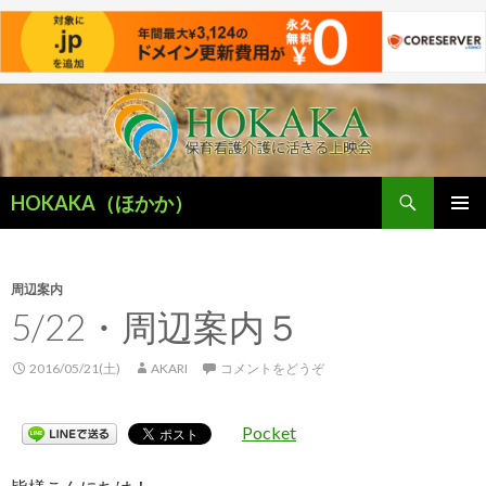
検
HOKAKA（ほかか）
索
コ
メインメ
ン
ニュー
テ
ン
周辺案内
ツ
5/22・周辺案内５
へ
移
2016/05/21(土)
AKARI
コメントをどうぞ
動
Pocket