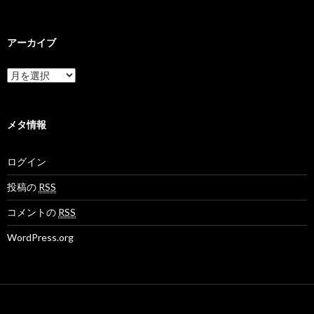
o
o
H
k
k
o
a
a
k
k
k
a
アーカイブ
a
a
k
m
n
a
o
e
N
ア
v
t
e
ー
さ
さ
t
カ
ん
ん
M
イ
の
の
o
ブ
メタ情報
プ
プ
v
ロ
ロ
さ
フ
フ
ん
ログイン
ィ
ィ
の
ー
ー
プ
ル
ル
ロ
投稿の
RSS
を
を
フ
F
T
ィ
コメントの
RSS
a
w
ー
c
i
ル
WordPress.org
e
t
を
b
t
G
o
e
o
o
r
o
k
で
g
で
表
l
表
示
e