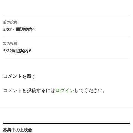
ク
ク
し
し
て
て
印
友
刷
達
(
へ
新
メ
前の投稿
し
ー
投
い
ル
5/22・周辺案内4
ウ
で
ィ
送
稿
ン
信
ド
(
次の投稿
ウ
新
ナ
で
し
5/22周辺案内６
開
い
き
ウ
ビ
ま
ィ
す
ン
)
ド
ゲ
ウ
で
コメントを残す
開
ー
き
ま
す
コメントを投稿するには
ログイン
してください。
シ
)
ョ
ン
募集中の上映会