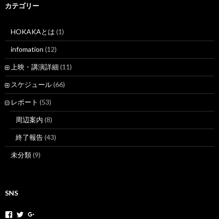
カテゴリー
HOKAKAとは
(1)
infomation
(12)
上映・講演詳細
(11)
スケジュール
(66)
レポート
(53)
周辺案内
(8)
終了報告
(43)
未分類
(9)
SNS
h
h
+