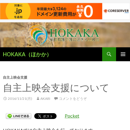
検
HOKAKA（ほかか）
索
コ
メインメ
ン
ニュー
テ
ン
自主上映会支援
ツ
自主上映会支援について
へ
移
2016/11/21(月)
AKARI
コメントをどうぞ
動
Pocket