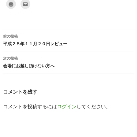
ク
ク
リ
リ
ッ
ッ
ク
ク
し
し
て
て
印
友
刷
達
(
へ
新
メ
前の投稿
し
ー
投
い
ル
平成２８年１１月２０日レビュー
ウ
で
ィ
送
稿
ン
信
ド
(
次の投稿
ウ
新
ナ
で
し
会場にお越し頂けない方へ
開
い
き
ウ
ビ
ま
ィ
す
ン
)
ド
ゲ
ウ
で
コメントを残す
開
ー
き
ま
す
コメントを投稿するには
ログイン
してください。
シ
)
ョ
ン