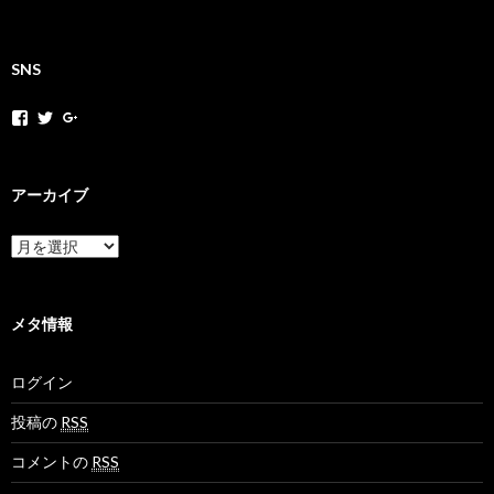
SNS
h
h
+
o
o
H
k
k
o
a
a
k
k
k
a
アーカイブ
a
a
k
m
n
a
o
e
N
ア
v
t
e
ー
さ
さ
t
カ
ん
ん
M
イ
の
の
o
ブ
メタ情報
プ
プ
v
ロ
ロ
さ
フ
フ
ん
ログイン
ィ
ィ
の
ー
ー
プ
ル
ル
ロ
投稿の
RSS
を
を
フ
F
T
ィ
コメントの
RSS
a
w
ー
c
i
ル