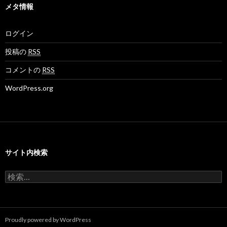
の
の
o
ブ
メタ情報
プ
プ
v
ロ
ロ
さ
フ
フ
ん
ログイン
ィ
ィ
の
ー
ー
プ
ル
ル
ロ
投稿の
RSS
を
を
フ
F
T
ィ
コメントの
RSS
a
w
ー
c
i
ル
WordPress.org
e
t
を
b
t
G
o
e
o
o
r
o
k
で
g
で
表
l
表
示
e
示
+
サイト内検索
で
表
示
検
索
:
Proudly powered by WordPress