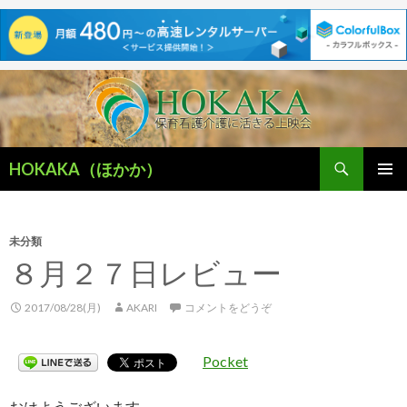
検
HOKAKA（ほかか）
索
コ
メインメ
ン
ニュー
テ
ン
未分類
ツ
８月２７日レビュー
へ
移
2017/08/28(月)
AKARI
コメントをどうぞ
動
Pocket
おはようございます。