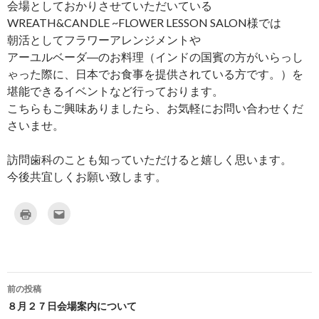
会場としておかりさせていただいている
WREATH&CANDLE ~FLOWER LESSON SALON様では
朝活としてフラワーアレンジメントや
アーユルベーダ―のお料理（インドの国賓の方がいらっし
ゃった際に、日本でお食事を提供されている方です。）を
堪能できるイベントなど行っております。
こちらもご興味ありましたら、お気軽にお問い合わせくだ
さいませ。
訪問歯科のことも知っていただけると嬉しく思います。
今後共宜しくお願い致します。
ク
ク
リ
リ
ッ
ッ
ク
ク
し
し
て
て
印
友
刷
達
(
へ
新
メ
前の投稿
し
ー
投
い
ル
８月２７日会場案内について
ウ
で