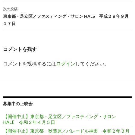
ィ
送
稿
ン
信
ド
(
次の投稿
ウ
新
ナ
で
し
東京都・足立区／ファスティング・サロン HALe 平成２９年９月
開
い
き
ウ
１７日
ビ
ま
ィ
す
ン
)
ド
ゲ
ウ
で
開
ー
き
コメントを残す
ま
す
シ
)
コメントを投稿するには
ログイン
してください。
ョ
ン
募集中の上映会
【開催中止】東京都・足立区／ファスティング・サロン
HALE 令和２年４月５日
【開催中止】東京都・秋葉原／パレードル神田 令和２年３月