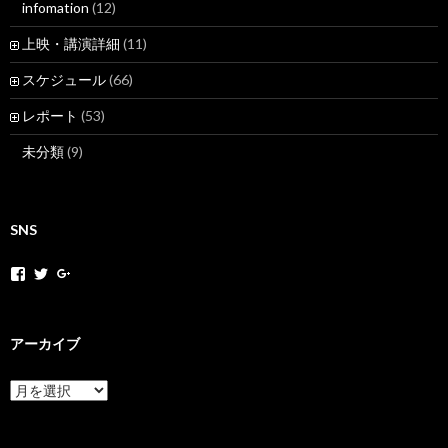
infomation
(12)
上映・講演詳細
(11)
スケジュール
(66)
レポート
(53)
未分類
(9)
SNS
h
h
+
o
o
H
k
k
o
a
a
k
k
k
a
アーカイブ
a
a
k
m
n
a
o
e
N
ア
v
t
e
ー
さ
さ
t
カ
ん
ん
M
イ