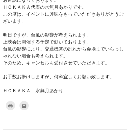
ＨＯＫＡＫＡ代表の水無月あかりです。
この度は、イベントに興味をもっていただきありがとうご
ざいます。
明日ですが、台風の影響が考えられます。
上映会は開催する予定で動いております。
台風の影響により、交通機関の乱れから会場までいらっし
ゃれない場合も考えられます。
そのため、キャンセルも受付させていただきます。
お手数お掛けしますが、何卒宜しくお願い致します。
ＨＯＫＡＫＡ 水無月あかり
ク
ク
リ
リ
ッ
ッ
ク
ク
し
し
て
て
印
友
刷
達