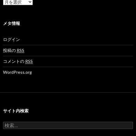
o
e
N
ア
v
t
e
ー
さ
さ
t
カ
ん
ん
M
イ
の
の
o
ブ
メタ情報
プ
プ
v
ロ
ロ
さ
フ
フ
ん
ログイン
ィ
ィ
の
ー
ー
プ
ル
ル
ロ
投稿の
RSS
を
を
フ
F
T
ィ
コメントの
RSS
a
w
ー
c
i
ル
WordPress.org
e
t
を
b
t
G
o
e
o
o
r
o
k
で
g
で
表
l
表
示
e
示
+
サイト内検索
で
表
示
検
索
: