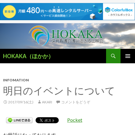
検
HOKAKA（ほかか）
索
コ
メインメ
ン
ニュー
テ
ン
INFOMATION
ツ
明日のイベントについて
へ
移
2017/09/16(土)
AKARI
コメントをどうぞ
動
Pocket
お世話になっております。