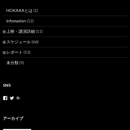
HOKAKAとは
(1)
infomation
(12)
上映・講演詳細
(11)
スケジュール
(66)
レポート
(53)
未分類
(9)
SNS
h
h
+
o
o
H
k
k
o
a
a
k
k
k
a
アーカイブ
a
a
k
m
n
a