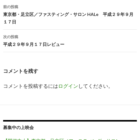
(
へ
新
メ
前の投稿
し
ー
投
い
ル
東京都・足立区／ファスティング・サロン HALe 平成２９年９月
ウ
で
ィ
送
１７日
稿
ン
信
ド
(
ウ
新
ナ
で
し
次の投稿
開
い
き
ウ
平成２９年９月１７日レビュー
ビ
ま
ィ
す
ン
)
ド
ゲ
ウ
で
開
ー
き
コメントを残す
ま
す
シ
)
コメントを投稿するには
ログイン
してください。
ョ
ン
募集中の上映会