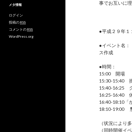
イ
ん
ん
M
事でお互いに理
メタ情報
ブ
の
の
o
プ
プ
v
ログイン
ロ
ロ
さ
フ
フ
ん
投稿の
RSS
ィ
ィ
の
コメントの
RSS
ー
ー
プ
●平成２９年１
ル
ル
ロ
WordPress.org
を
を
フ
F
T
ィ
●イベント名：
a
w
ー
ス作成
c
i
ル
e
t
を
b
t
G
●時間：
o
e
o
o
r
o
15:00 開場
k
で
g
15:30-15:40
で
表
l
表
示
e
15:40-16:
示
+
16:25-16:40
で
表
16:40-18
示
18:10-19:0
（状況により多
（同時開催イベ