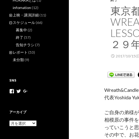
HOKAKAとは
(1)
東京
infomation
(12)
上映・講演詳細
(11)
WREA
スケジュール
(66)
LES
募集中
(2)
終了
(57)
２９
告知チラシ
(7)
レポート
(53)
2017/10/15(
未分類
(9)
SNS
Wreath&Candle 
h
h
+
o
o
H
代表Yoshida 
k
k
o
a
a
k
k
k
a
ご自身の弟様が
アーカイブ
a
a
k
相模原の事件を
m
n
a
ア
o
e
N
っていこうと思
ー
v
t
e
その中で、お花
カ
さ
さ
t