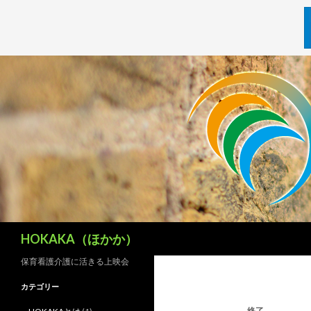
検
HOKAKA（ほかか）
索
保育看護介護に活きる上映会
カテゴリー
終了