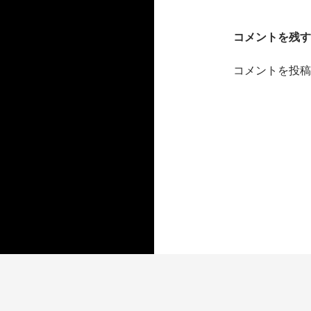
)
ド
ゲ
ウ
で
開
ー
き
コメントを残す
ま
す
シ
)
コメントを投稿
ョ
ン