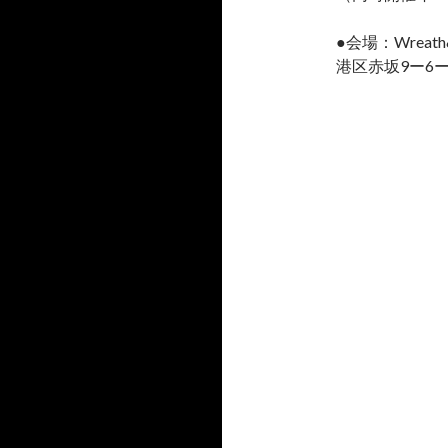
●会場：Wreath&Ca
港区赤坂9ー6