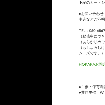
下記のカートシ
●お問い合わせ
申込などご不明
TEL：050-6867
（勤務中につき
（あらかじめご
（もしよろしけ
ムーズです。）
HOKAKAお
●主催：保育看護介
●共同主催：Wreath