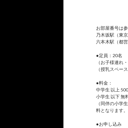
お部屋番号は参
乃木坂駅（東京
六本木駅（都営
●定員：20名
（お子様連れ・
（授乳スペース
●料金：
中学生 以上 50
小学生 以下 無
（同伴の小学生
料となります。
●お申し込み