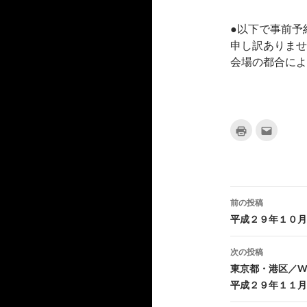
●以下で事前予
申し訳ありませ
会場の都合によ
ク
ク
リ
リ
ッ
ッ
ク
ク
し
し
て
て
印
友
刷
達
(
へ
新
メ
前の投稿
し
ー
投
い
ル
平成２９年１０月
ウ
で
ィ
送
稿
ン
信
ド
(
次の投稿
ウ
新
ナ
で
し
東京都・港区／WRE
開
い
き
ウ
平成２９年１１月
ビ
ま
ィ
す
ン