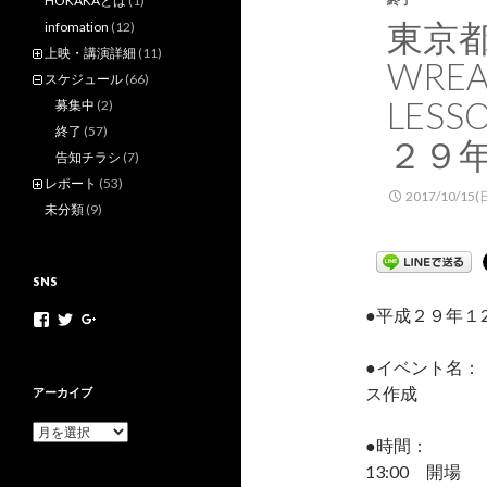
HOKAKAとは
(1)
東京
infomation
(12)
上映・講演詳細
(11)
WREA
スケジュール
(66)
LES
募集中
(2)
終了
(57)
２９
告知チラシ
(7)
レポート
(53)
2017/10/15(
未分類
(9)
SNS
●平成２９年１2
h
h
+
o
o
H
k
k
o
●イベント名：
a
a
k
k
k
a
ス作成
アーカイブ
a
a
k
m
n
a
ア
o
e
N
●時間：
ー
v
t
e
13:00 開場
カ
さ
さ
t