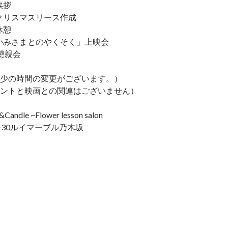
 挨拶
55 クリスマスリース作成
 休憩
:40「かみさまとのやくそく」上映会
0 懇親会
少の時間の変更がございます。）
ントと映画との関連はございません）
ndle ~Flower lesson salon
ー30ルイマーブル乃木坂