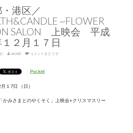
都・港区／
TH&CANDLE ~FLOWER
SON SALON 上映会 平成
年１２月１７日
日)
AKARI
コメントをどうぞ
Pocket
月１7日 （日）
「かみさまとのやくそく」上映会+クリスマスリー