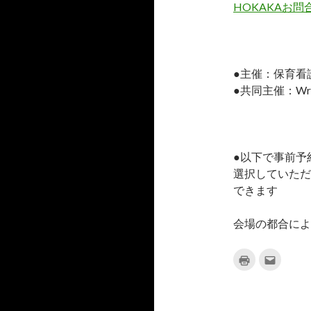
HOKAKAお
●主催：保育看護介
●共同主催：Wreath
●以下で事前予
選択していただ
できます
会場の都合によ
ク
ク
リ
リ
ッ
ッ
ク
ク
し
し
て
て
印
友