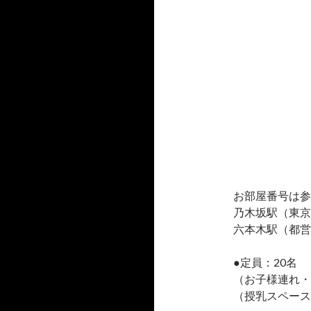
お部屋番号は参
乃木坂駅（東京
六本木駅（都営
●定員：20名
（お子様連れ・
（授乳スペース