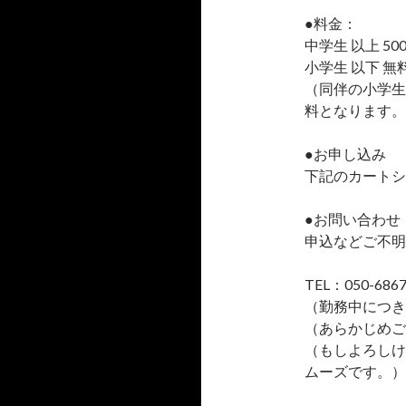
●料金：
中学生 以上 50
小学生 以下 無
（同伴の小学生
料となります。
●お申し込み
下記のカートシ
●お問い合わせ
申込などご不明
TEL：050-6867
（勤務中につき
（あらかじめご
（もしよろしけ
ムーズです。）