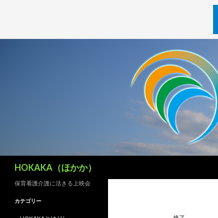
検
HOKAKA（ほかか）
索
保育看護介護に活きる上映会
カテゴリー
終了