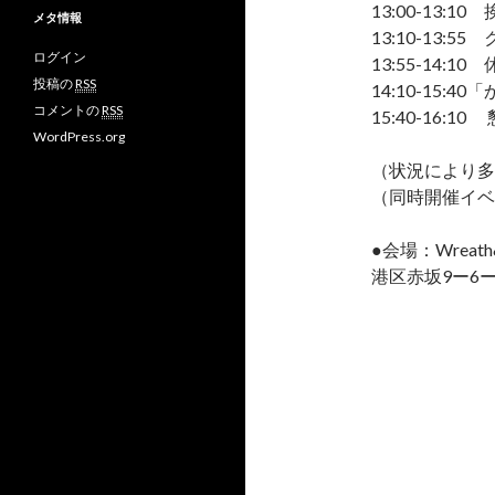
イ
ん
ん
M
13:00-13:10
メタ情報
ブ
の
の
o
13:10-13:
プ
プ
v
ログイン
ロ
ロ
さ
13:55-14:10
フ
フ
ん
投稿の
RSS
14:10-15
ィ
ィ
の
コメントの
RSS
ー
ー
プ
15:40-16:1
ル
ル
ロ
WordPress.org
を
を
フ
F
T
ィ
（状況により多
a
w
ー
（同時開催イベ
c
i
ル
e
t
を
b
t
G
●会場：Wreath&Ca
o
e
o
o
r
o
港区赤坂9ー6
k
で
g
で
表
l
表
示
e
示
+
で
表
示