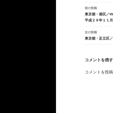
刷
達
(
へ
新
メ
前の投稿
し
ー
投
い
ル
東京都・港区／WRE
ウ
で
ィ
送
平成２９年１１月
稿
ン
信
ド
(
ウ
新
ナ
で
し
次の投稿
開
い
き
ウ
東京都・足立区／
ビ
ま
ィ
す
ン
)
ド
ゲ
ウ
で
開
ー
き
コメントを残す
ま
す
シ
)
コメントを投稿
ョ
ン