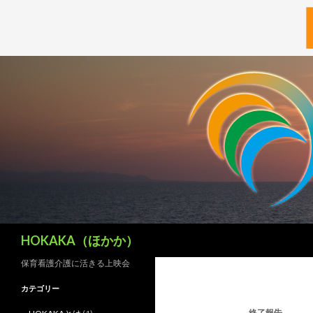
検
HOKAKA（ほかか）
索
保育看護介護に活きる上映会
カテゴリー
終了報告