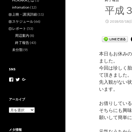
HOKAKAとは
(1)
平成
infomation
(12)
上映・講演詳細
(11)
スケジュール
(66)
2018/03/18(
レポート
(53)
周辺案内
(8)
終了報告
(43)
未分類
(9)
本日もお休みの
ました。
今回は珍しく胎
SNS
て頂きました。
h
h
+
先入観がない状
o
o
H
います。
k
k
o
a
a
k
k
k
a
アーカイブ
お借りしている
a
a
k
m
n
a
そちらにも興味
ア
o
e
N
ー
願いして簡単に
v
t
e
カ
さ
さ
t
イ
ん
ん
M
メタ情報
元気なうちから
ブ
の
の
o