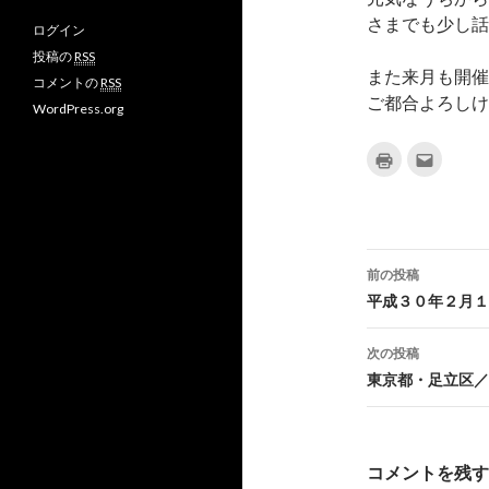
プ
プ
v
さまでも少し話
ログイン
ロ
ロ
さ
フ
フ
ん
投稿の
RSS
ィ
ィ
の
また来月も開催
コメントの
RSS
ー
ー
プ
ご都合よろしけ
ル
ル
ロ
WordPress.org
を
を
フ
F
T
ィ
a
w
ー
ク
ク
リ
リ
c
i
ル
ッ
ッ
e
t
を
ク
ク
b
t
G
し
し
て
て
o
e
o
印
友
o
r
o
刷
達
k
で
g
(
へ
新
メ
前の投稿
で
表
l
し
ー
表
示
e
投
い
ル
平成３０年２月１
示
+
ウ
で
ィ
送
で
稿
ン
信
表
ド
(
次の投稿
示
ウ
新
ナ
で
し
東京都・足立区／
開
い
き
ウ
ビ
ま
ィ
す
ン
)
ド
ゲ
ウ
で
コメントを残す
開