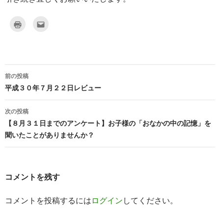
ク
ク
リ
リ
ッ
ッ
ク
ク
し
し
て
て
印
友
刷
達
(
へ
新
メ
前の投稿
し
ー
投
い
ル
平成３０年７月２２日レビュー
ウ
で
ィ
送
稿
ン
信
ド
(
次の投稿
ウ
新
ナ
で
し
【８月３１日までのアンケート】お子様の「おなかの中の記憶」を
開
い
き
ウ
聞いたことがありませんか？
ビ
ま
ィ
す
ン
)
ド
ゲ
ウ
で
開
ー
き
コメントを残す
ま
す
シ
)
コメントを投稿するには
ログイン
してください。
ョ