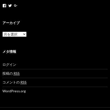
h
h
+
o
o
H
k
k
o
a
a
k
k
k
a
アーカイブ
a
a
k
m
n
a
o
e
N
ア
v
t
e
ー
さ
さ
t
カ
ん
ん
M
イ
の
の
o
ブ
メタ情報
プ
プ
v
ロ
ロ
さ
フ
フ
ん
ログイン
ィ
ィ
の
ー
ー
プ
ル
ル
ロ
投稿の
RSS
を
を
フ
F
T
ィ
コメントの
RSS
a
w
ー
c
i
ル
WordPress.org
e
t
を
b
t
G
o
e
o
o
r
o
k
で
g