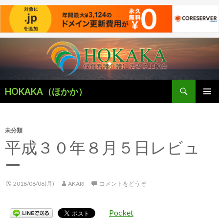
検
HOKAKA（ほかか）
索
コ
メインメ
ン
ニュー
テ
ン
未分類
ツ
平成３０年８月５日レビュ
へ
ー
移
動
2018/08/06(月)
AKARI
コメントをどうぞ
Pocket