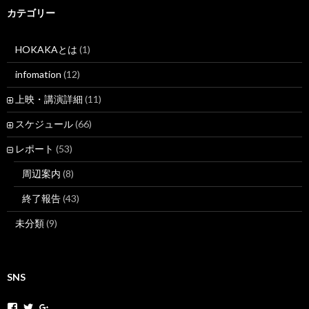
カテゴリー
HOKAKAとは
(1)
infomation
(12)
上映・講演詳細
(11)
スケジュール
(66)
レポート
(53)
周辺案内
(8)
終了報告
(43)
未分類
(9)
SNS
h
h
+