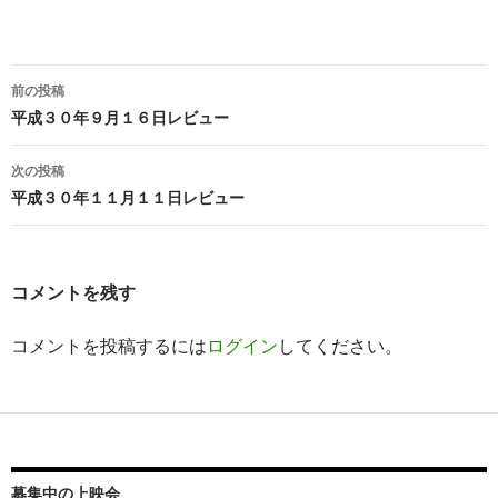
ク
ク
し
し
て
て
印
友
刷
達
(
へ
新
メ
前の投稿
し
ー
投
い
ル
平成３０年９月１６日レビュー
ウ
で
ィ
送
稿
ン
信
ド
(
次の投稿
ウ
新
ナ
で
し
平成３０年１１月１１日レビュー
開
い
き
ウ
ビ
ま
ィ
す
ン
)
ド
ゲ
ウ
で
コメントを残す
開
ー
き
ま
す
コメントを投稿するには
ログイン
してください。
シ
)
ョ
ン
募集中の上映会