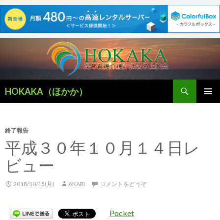
検
HOKAKA（ほかか）
索
コ
メインメ
ン
ニュー
テ
ン
終了報告
ツ
平成３０年１０月１４日レ
へ
ビュー
移
動
2018/10/15(月)
AKARI
コメントをどうぞ
Pocket