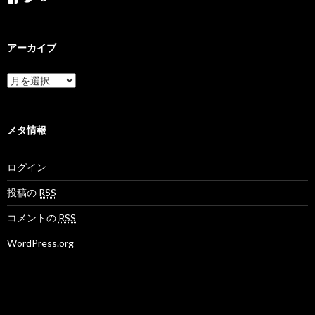
o
o
H
k
k
o
a
a
k
k
k
a
アーカイブ
a
a
k
m
n
a
o
e
N
ア
v
t
e
ー
さ
さ
t
カ
ん
ん
M
イ
の
の
o
ブ
メタ情報
プ
プ
v
ロ
ロ
さ
フ
フ
ん
ログイン
ィ
ィ
の
ー
ー
プ
ル
ル
ロ
投稿の
RSS
を
を
フ
F
T
ィ
コメントの
RSS
a
w
ー
c
i
ル
WordPress.org
e
t
を
b
t
G
o
e
o
o
r
o
k
で
g
で
表
l
表
示
e