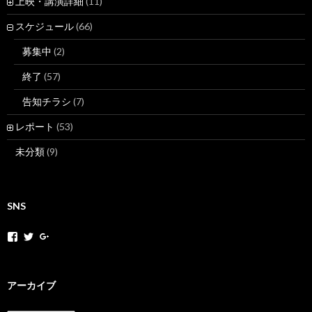
上映・講演詳細
(11)
スケジュール
(66)
募集中
(2)
終了
(57)
告知チラシ
(7)
レポート
(53)
未分類
(9)
SNS
h
h
+
o
o
H
k
k
o
a
a
k
k
k
a
アーカイブ
a
a
k
m
n
a