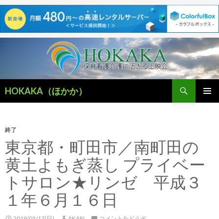
検
HOKAKA（ほかか）
索
コ
メインメ
ン
ニュー
テ
ン
終了
ツ
東京都・町田市／南町田の
へ
黄土よもぎ蒸し プライベー
移
動
トサロン★リンゼ 平成３
１年６月１６日
2019/03/17(日)
AKARI
コメントをどうぞ