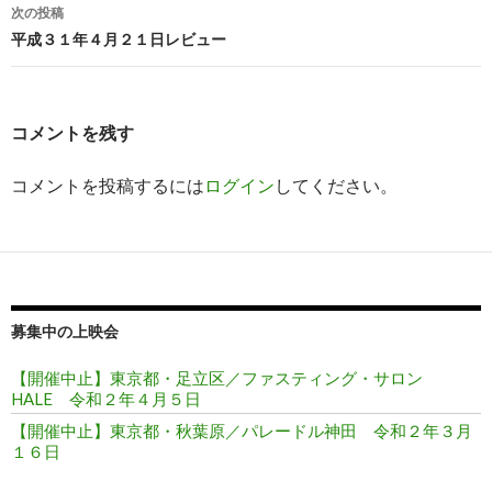
稿
次の投稿
ナ
平成３１年４月２１日レビュー
ビ
ゲ
コメントを残す
ー
コメントを投稿するには
ログイン
してください。
シ
ョ
ン
募集中の上映会
【開催中止】東京都・足立区／ファスティング・サロン
HALE 令和２年４月５日
【開催中止】東京都・秋葉原／パレードル神田 令和２年３月
１６日