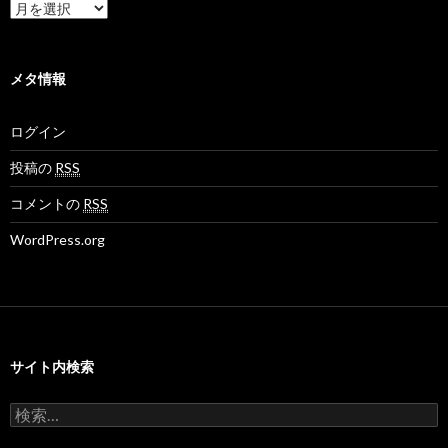
o
e
N
ア
v
t
e
ー
さ
さ
t
カ
ん
ん
M
イ
の
の
o
ブ
メタ情報
プ
プ
v
ロ
ロ
さ
フ
フ
ん
ログイン
ィ
ィ
の
ー
ー
プ
ル
ル
ロ
投稿の
RSS
を
を
フ
F
T
ィ
コメントの
RSS
a
w
ー
c
i
ル
WordPress.org
e
t
を
b
t
G
o
e
o
o
r
o
k
で
g
で
表
l
表
示
e
示
+
サイト内検索
で
表
示
検
索
: