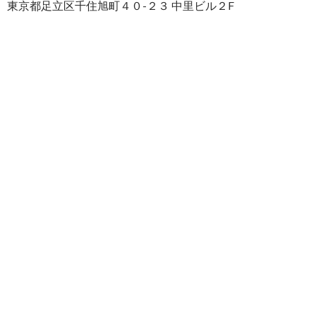
東京都足立区千住旭町４０-２３ 中里ビル２F