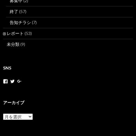
募集中
(2)
終了
(57)
告知チラシ
(7)
レポート
(53)
未分類
(9)
SNS
h
h
+
o
o
H
k
k
o
a
a
k
k
k
a
アーカイブ
a
a
k
m
n
a
o
e
N
ア
v
t
e
ー
さ
さ
t
カ
ん
ん
M
イ
の
の
o