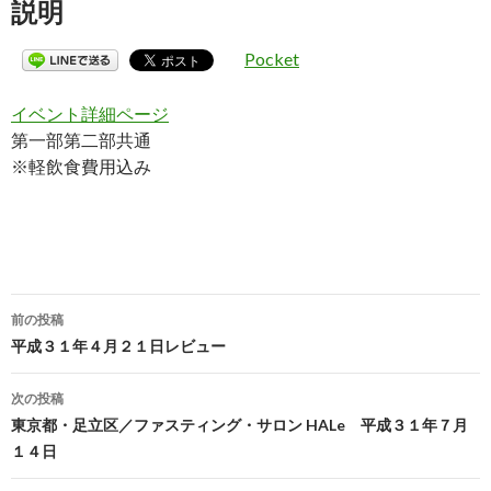
説明
Pocket
イベント詳細ページ
第一部第二部共通
※軽飲食費用込み
前の投稿
投
平成３１年４月２１日レビュー
稿
次の投稿
ナ
東京都・足立区／ファスティング・サロン HALe 平成３１年７月
１４日
ビ