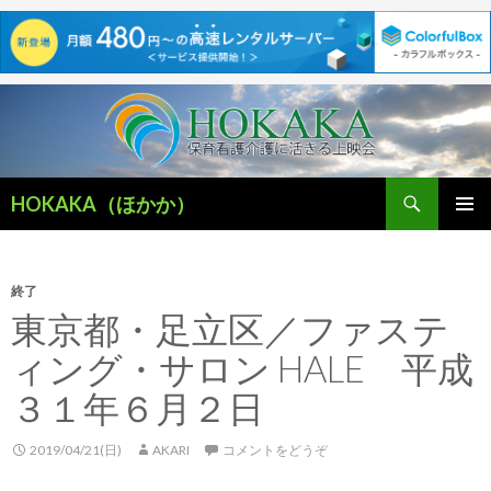
検
HOKAKA（ほかか）
索
コ
メインメ
ン
ニュー
テ
ン
終了
ツ
東京都・足立区／ファステ
へ
ィング・サロン HALE 平成
移
動
３１年６月２日
2019/04/21(日)
AKARI
コメントをどうぞ