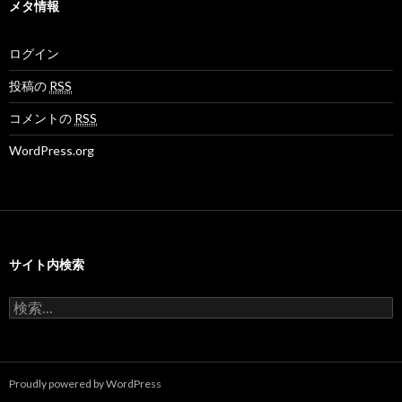
ブ
メタ情報
プ
プ
v
ロ
ロ
さ
フ
フ
ん
ログイン
ィ
ィ
の
ー
ー
プ
ル
ル
ロ
投稿の
RSS
を
を
フ
F
T
ィ
コメントの
RSS
a
w
ー
c
i
ル
WordPress.org
e
t
を
b
t
G
o
e
o
o
r
o
k
で
g
で
表
l
表
示
e
示
+
サイト内検索
で
表
示
検
索
:
Proudly powered by WordPress