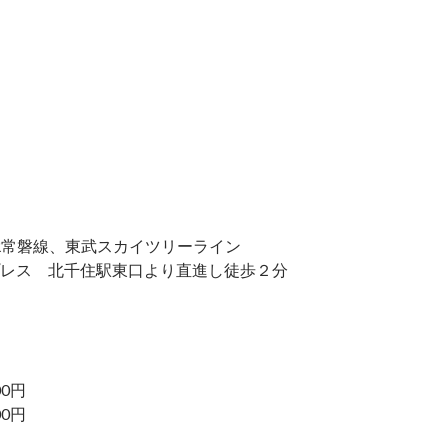
R常磐線、東武スカイツリーライン
レス 北千住駅東口より直進し徒歩２分
00円
00円