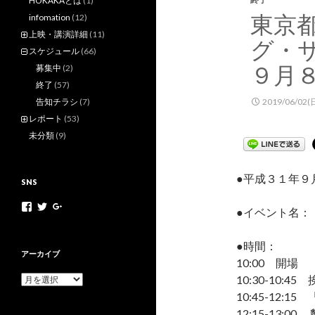
HOKAKAとは
(1)
東京
infomation
(12)
上映・講演詳細
(11)
グ・サ
スケジュール
(66)
９月
募集中
(2)
終了
(57)
告知チラシ
(7)
2019/06/02(
レポート
(53)
未分類
(9)
●平成３１年９
SNS
h
h
+
●イベント名：
o
o
H
k
k
o
a
a
k
●時間：
k
k
a
アーカイブ
10:00 開場
a
a
k
m
n
a
10:30-10:45
ア
o
e
N
ー
10:45-12
v
t
e
カ
さ
さ
t
12:15-13:0