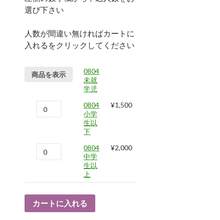
選び下さい
人数が間違い無ければカートに
入れるをクリックしてください
0804
商品を表示
未就
学児
0804
¥
1,500
小学
生以
下
0804
¥
2,000
中学
生以
上
カートに入れる