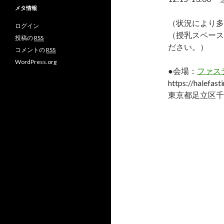
イ
ん
ん
M
メタ情報
ブ
の
の
o
プ
プ
v
（状況により多
ログイン
ロ
ロ
さ
（授乳スペース
フ
フ
ん
投稿の
RSS
ィ
ィ
の
ださい。）
コメントの
RSS
ー
ー
プ
ル
ル
ロ
WordPress.org
を
を
フ
●会場：
ファス
F
T
ィ
https://halefast
a
w
ー
c
i
ル
東京都足立区千
e
t
を
b
t
G
o
e
o
o
r
o
k
で
g
で
表
l
表
示
e
示
+
で
表
示