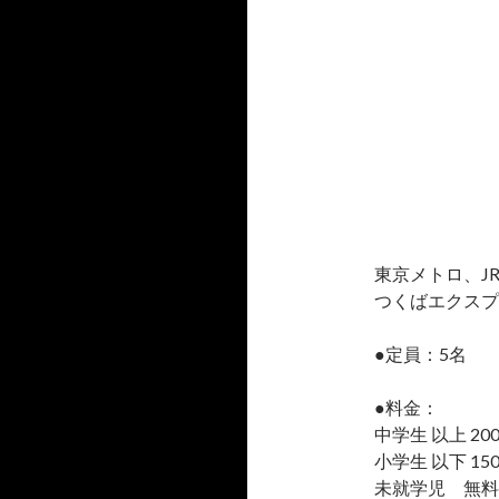
東京メトロ、J
つくばエクスプ
●定員：5名
●料金：
中学生 以上 20
小学生 以下 15
未就学児 無料