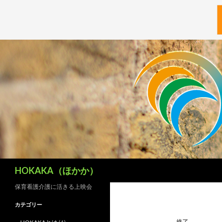
検
HOKAKA（ほかか）
索
保育看護介護に活きる上映会
カテゴリー
終了