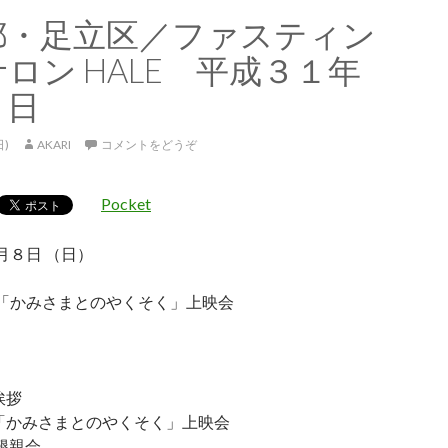
都・足立区／ファスティン
ロン HALE 平成３１年
８日
日)
AKARI
コメントをどうぞ
Pocket
月８日 （日）
「かみさまとのやくそく」上映会
 挨拶
:15 「かみさまとのやくそく」上映会
0 懇親会