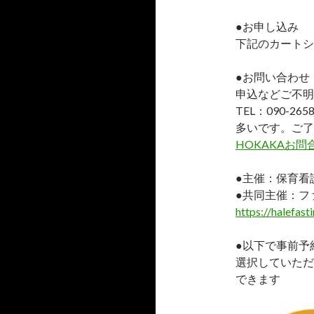
●お申し込み
下記のカートシ
●お問い合わせ
申込などご不明
TEL：090-
多いです。ご了
HOKAKAお
●主催：保育看
●共同主催：フ
https://halefast
●以下で事前予
選択していただ
できます