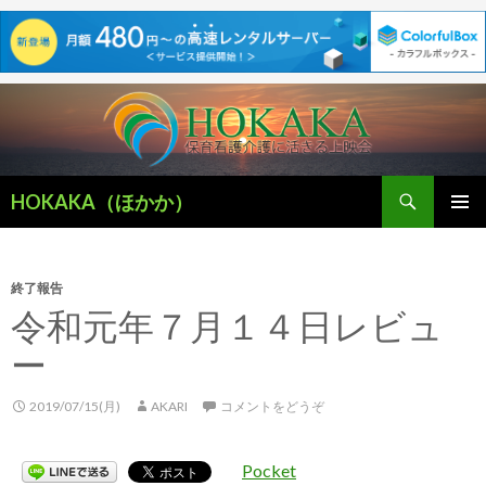
検
HOKAKA（ほかか）
索
コ
メインメ
ン
ニュー
テ
ン
終了報告
ツ
令和元年７月１４日レビュ
へ
ー
移
動
2019/07/15(月)
AKARI
コメントをどうぞ
Pocket