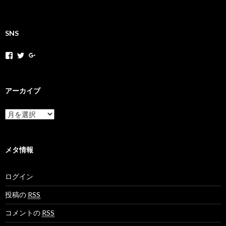
SNS
h
h
+
o
o
H
k
k
o
a
a
k
k
k
a
アーカイブ
a
a
k
m
n
a
o
e
N
ア
v
t
e
ー
さ
さ
t
カ
ん
ん
M
イ
の
の
o
ブ
メタ情報
プ
プ
v
ロ
ロ
さ
フ
フ
ん
ログイン
ィ
ィ
の
ー
ー
プ
ル
ル
ロ
投稿の
RSS
を
を
フ
F
T
ィ
コメントの
RSS
a
w
ー
c
i
ル