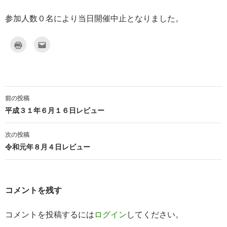
参加人数０名により当日開催中止となりました。
ク
ク
リ
リ
ッ
ッ
ク
ク
し
し
て
て
印
友
刷
達
(
へ
新
メ
前の投稿
し
ー
投
い
ル
平成３１年６月１６日レビュー
ウ
で
ィ
送
稿
ン
信
ド
(
次の投稿
ウ
新
ナ
で
し
令和元年８月４日レビュー
開
い
き
ウ
ビ
ま
ィ
す
ン
)
ド
ゲ
ウ
で
コメントを残す
開
ー
き
ま
す
コメントを投稿するには
ログイン
してください。
シ
)