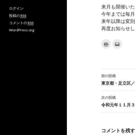
プ
プ
v
来月も開催いた
ログイン
ロ
ロ
さ
今年までは毎月
フ
フ
ん
投稿の
RSS
ィ
ィ
の
来年以降は変則
コメントの
RSS
ー
ー
プ
再度お知らせし
ル
ル
ロ
WordPress.org
を
を
フ
F
T
ィ
a
w
ー
ク
ク
リ
リ
c
i
ル
ッ
ッ
e
t
を
ク
ク
b
t
G
し
し
て
て
o
e
o
印
友
o
r
o
刷
達
k
で
g
(
へ
新
メ
前の投稿
で
表
l
し
ー
表
示
e
投
い
ル
東京都・足立区／
示
+
ウ
で
ィ
送
で
稿
ン
信
表
ド
(
次の投稿
示
ウ
新
ナ
で
し
令和元年１１月３
開
い
き
ウ
ビ
ま
ィ
す
ン
)
ド
ゲ
ウ
で
コメントを残す
開