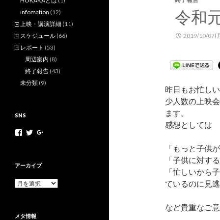
HOKAKAとは
(1)
令和
infomation
(12)
上映・講演詳細
(11)
スケジュール
(66)
2019/10/07(
レポート
(53)
周辺案内
(8)
終了報告
(43)
未分類
(9)
昨日もお忙しい
少人数の上映会
ます。
SNS
感想としては
h
h
+
o
o
H
「もっと子供が
k
k
o
a
a
k
「子供に対する
k
k
a
アーカイブ
「忙しいから子
a
a
k
m
n
a
ているのに見逃
ア
o
e
N
ー
v
t
e
カ
さ
さ
t
など貴重なご意
イ
ん
ん
M
メタ情報
ブ
の
の
o