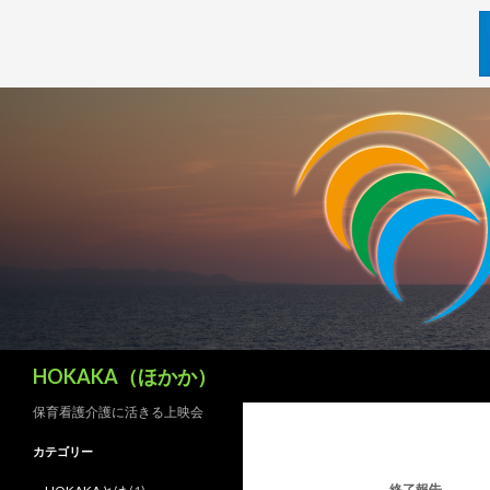
検
HOKAKA（ほかか）
索
保育看護介護に活きる上映会
カテゴリー
終了報告