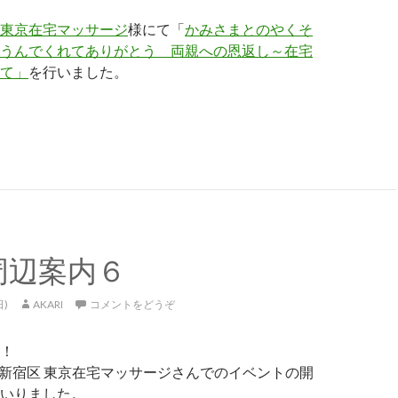
東京在宅マッサージ
様にて「
かみさまとのやくそ
うんでくれてありがとう 両親への恩返し～在宅
て」
を行いました。
／２２レビュー
2周辺案内６
日)
AKARI
コメントをどうぞ
！
東京都新宿区 東京在宅マッサージさんでのイベントの開
いりました。