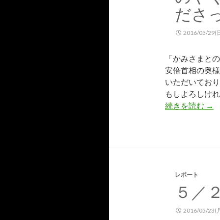
ださ
2016/05/29(
「かみさまとの
安倍首相の奥様
いただいており
もしよろしけれ
続きを読む
昭
→
レポート
５／
2016/05/23(