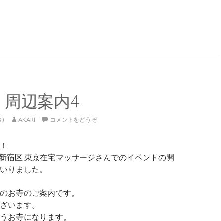
22・周辺案内５
2・周辺案内4
金)
AKARI
コメントをどうぞ
！
東京都新宿区 東京在宅マッサージさんでのイベントの開
いりました。
のお寺のご案内です。
ざいます。
うお寺になります。