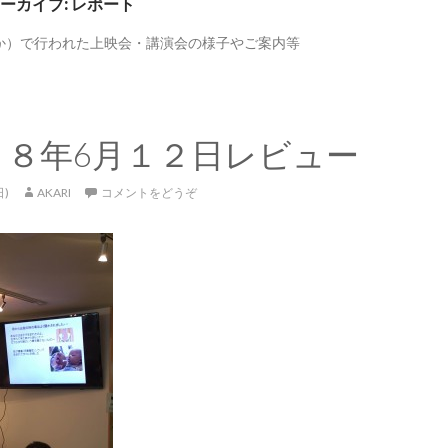
ーカイブ: レポート
かか）で行われた上映会・講演会の様子やご案内等
２８年6月１２日レビュー
日)
AKARI
コメントをどうぞ