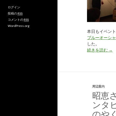
プ
プ
v
ログイン
ロ
ロ
さ
フ
フ
ん
投稿の
RSS
ィ
ィ
の
コメントの
RSS
ー
ー
プ
ル
ル
ロ
WordPress.org
を
を
フ
本日もイベント
F
T
ィ
a
w
ー
ブルーオーシャ
c
i
ル
した。
e
t
を
b
t
G
続きを読む
平
→
o
e
o
o
r
o
k
で
g
で
表
l
表
示
e
示
+
で
表
示
周辺案内
昭恵
ンタ
のや