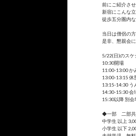
前にご紹介させ
新宿にこんな立
徒歩五分圏内な
当日は僧侶の方
是非、懇親会に
5/22(日)の
10:30開場
11:00-13:
13:00-13:15 
13:15-14:
14:30-15:3
15:30以降 別
◆一部 二部共
中学生 以上 3,0
小学生 以下 2,0
未就学児 無料