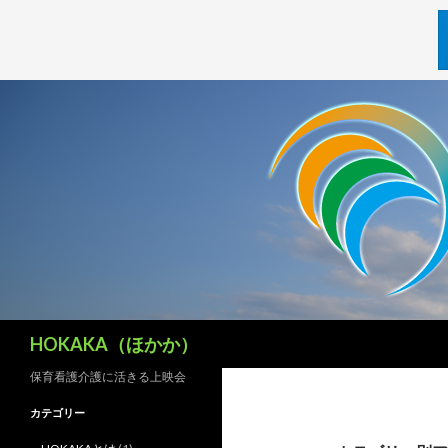
検
HOKAKA（ほかか）
索
保育看護介護に活きる上映会
カテゴリー