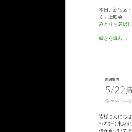
本日、新宿区・
く
」上映会＋
「
みとりを選択し
続きを読む
５
→
周辺案内
5/2
2016/05/22(
皆様こんにちは
5/22(日) 
催が近づいてま