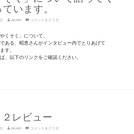
っています。
日)
AKARI
コメントをどうぞ
やくそく」について、
である、昭恵さんがインタビュー内でとりあげて
ます。
ば、以下のリンクをご確認ください。
恵さん（安倍首相夫人）がインタビューの中で「かみさまとの
２２レビュー
月)
AKARI
コメントをどうぞ