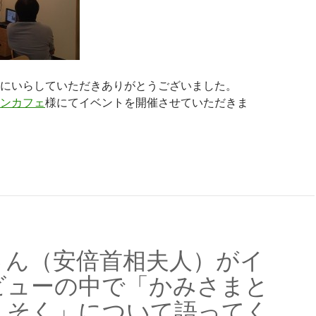
にいらしていただきありがとうございました。
ンカフェ
様にてイベントを開催させていただきま
成２８年6月１２日レビュー
さん（安倍首相夫人）がイ
ビューの中で「かみさまと
くそく」について語ってく