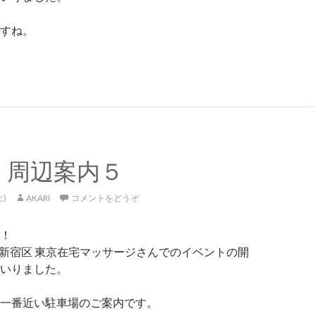
すね。
22周辺案内６
2・周辺案内５
土)
AKARI
コメントをどうぞ
！
東京都新宿区 東京在宅マッサージさんでのイベントの開
いりました。
一番近い駐車場のご案内です。