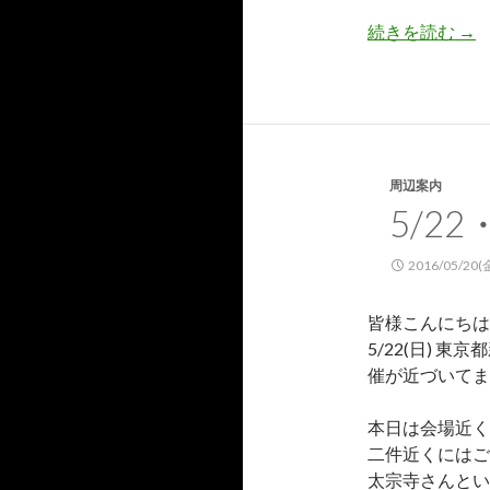
続きを読む
5/
→
周辺案内
5/2
2016/05/20(
皆様こんにちは
5/22(日) 
催が近づいてま
本日は会場近く
二件近くにはご
太宗寺さんとい