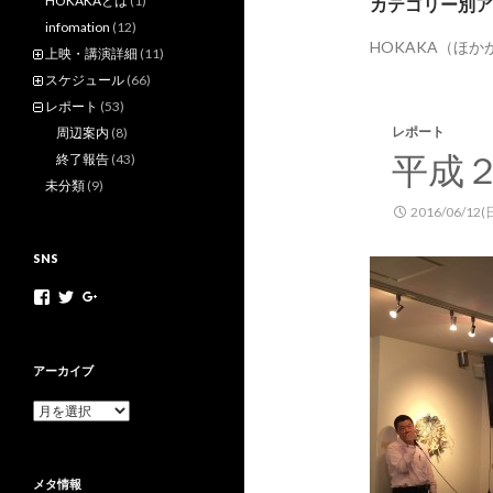
HOKAKAとは
(1)
カテゴリー別ア
infomation
(12)
HOKAKA（ほ
上映・講演詳細
(11)
スケジュール
(66)
レポート
(53)
レポート
周辺案内
(8)
平成
終了報告
(43)
未分類
(9)
2016/06/12(
SNS
h
h
+
o
o
H
k
k
o
a
a
k
k
k
a
アーカイブ
a
a
k
m
n
a
ア
o
e
N
ー
v
t
e
カ
さ
さ
t
イ
ん
ん
M
メタ情報
ブ
の
の
o