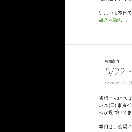
いよいよ本日で
続きを読む
5/
→
周辺案内
5/2
2016/05/21(
皆様こんにちは
5/22(日) 
催が近づいてま
本日は、会場に