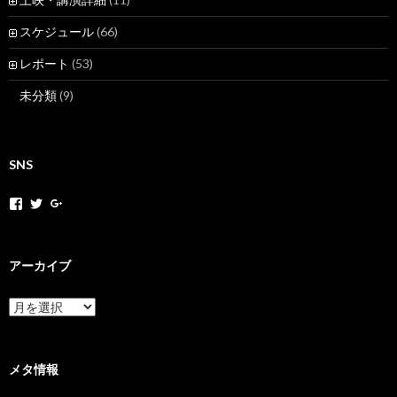
スケジュール
(66)
レポート
(53)
未分類
(9)
SNS
h
h
+
o
o
H
k
k
o
a
a
k
k
k
a
アーカイブ
a
a
k
m
n
a
o
e
N
ア
v
t
e
ー
さ
さ
t
カ
ん
ん
M
イ
の
の
o
ブ
メタ情報
プ
プ
v
ロ
ロ
さ