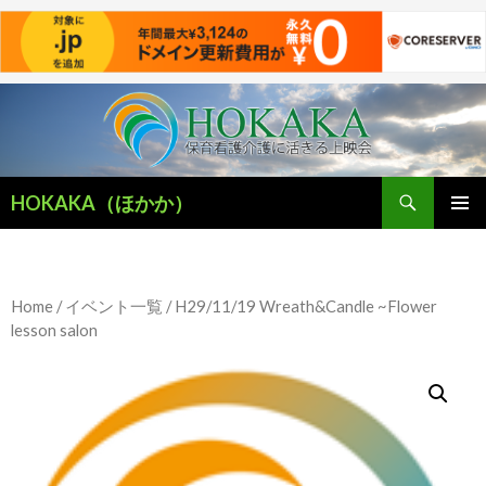
検
HOKAKA（ほかか）
索
コ
メインメ
ン
ニュー
テ
ン
Home
/
イベント一覧
/ H29/11/19 Wreath&Candle ~Flower
ツ
lesson salon
へ
移
動