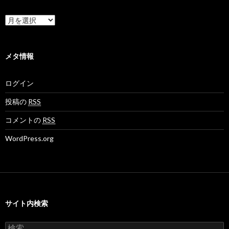
a
a
k
m
n
a
o
e
N
ア
v
t
e
ー
さ
さ
t
カ
ん
ん
M
イ
の
の
o
ブ
メタ情報
プ
プ
v
ロ
ロ
さ
フ
フ
ん
ログイン
ィ
ィ
の
ー
ー
プ
ル
ル
ロ
投稿の
RSS
を
を
フ
F
T
ィ
コメントの
RSS
a
w
ー
c
i
ル
WordPress.org
e
t
を
b
t
G
o
e
o
o
r
o
k
で
g
で
表
l
表
示
e
示
+
サイト内検索
で
表
示
検