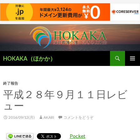
検
HOKAKA（ほかか）
索
コ
メインメ
ン
ニュー
テ
ン
終了報告
ツ
平成２８年９月１１日レビ
へ
ュー
移
動
2016/09/12(月)
AKARI
コメントをどうぞ
Pocket