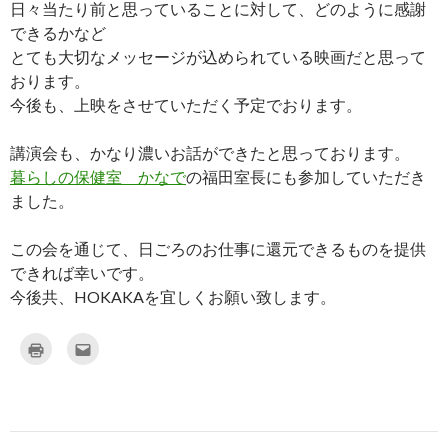
日々当たり前と思っていることに対して、どのように感謝
できるかなど
とても大切なメッセージが込められている映画だと思って
おります。
今後も、上映をさせていただく予定でおります。
講演会も、かなり濃いお話ができたと思っております。
暮らしの保健室 かなで
の福田室長にも参加していただき
ました。
この会を通じて、日ごろのお仕事に還元できるものを提供
できれば幸いです。
今後共、HOKAKAを宜しくお願い致します。
ク
ク
リ
リ
ッ
ッ
ク
ク
し
し
て
て
印
友
刷
達
(
へ