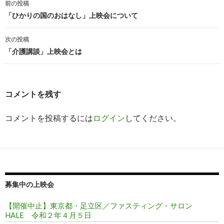
新
メ
前の投稿
し
ー
投
い
ル
「ひかりの国のおはなし」上映会について
ウ
で
ィ
送
稿
ン
信
ド
(
次の投稿
ウ
新
ナ
で
し
「介護講談」上映会とは
開
い
き
ウ
ビ
ま
ィ
す
ン
)
ド
ゲ
ウ
で
コメントを残す
開
ー
き
ま
す
コメントを投稿するには
ログイン
してください。
シ
)
ョ
ン
募集中の上映会
【開催中止】東京都・足立区／ファスティング・サロン
HALE 令和２年４月５日