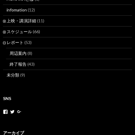
infomation
(12)
上映・講演詳細
(11)
スケジュール
(66)
レポート
(53)
周辺案内
(8)
終了報告
(43)
未分類
(9)
SNS
h
h
+
o
o
H
k
k
o
a
a
k
k
k
a
アーカイブ